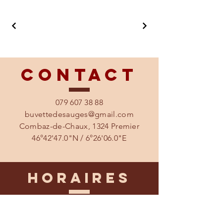
Contact
079 607 38 88
buvettedesauges@gmail.com
Combaz-de-Chaux, 1324 Premier
46°42'47.0"N / 6°26'06.0"E
Horaires
Du 15 avril au 15 octobre